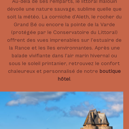
Au-delà de ses remparts, le littoral malouin
dévoile une nature sauvage, sublime quelle que
soit la météo. La corniche d’Aleth, le rocher du
Grand Bé ou encore la pointe de la Varde
(protégée par le Conservatoire du Littoral)
offrent des vues imprenables sur l’estuaire de
la Rance et les îles environnantes. Après une
balade vivifiante dans l’air marin hivernal ou
sous le soleil printanier, retrouvez le confort
chaleureux et personnalisé de notre
boutique
hôtel
.